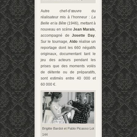
Autre chef-d’œuvre du
réalisateur mis à l’honneur :
La
Belle et la Bête
(1946), mettant à
nouveau en scène
Jean Marais
,
accompagné de
Josette Day
.
Sur le tournage,
Aldo
réalise un
reportage dont les 660 négatifs
originaux, documentant tant le
jeu des acteurs pendant les
prises que des moments volés
de détente ou de préparatifs,
sont estimés entre 40 000 et
60 000 €.
Brigitte Bardot et Pablo Picasso Lot
144