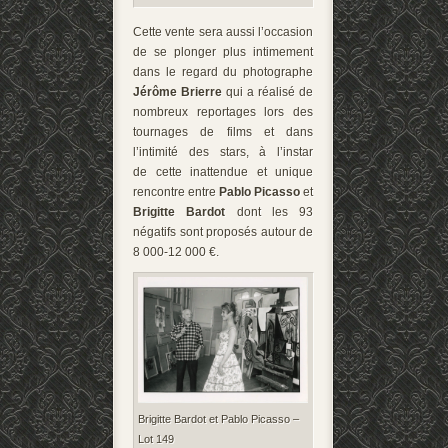
Cette vente sera aussi l’occasion
de se plonger plus intimement
dans le regard du photographe
Jérôme Brierre
qui a réalisé de
nombreux reportages lors des
tournages de films et dans
l’intimité des stars, à l’instar
de cette inattendue et unique
rencontre entre
Pablo Picasso
et
Brigitte Bardot
dont les 93
négatifs sont proposés autour de
8 000-12 000 €.
Brigitte Bardot et Pablo Picasso –
Lot 149