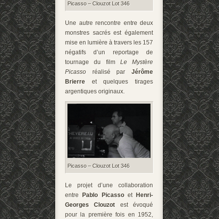
Picasso – Clouzot Lot 346
Une autre rencontre entre deux
monstres sacrés est également
mise en lumière à travers les 157
négatifs d’un reportage de
tournage du film
Le Mystère
Picasso
réalisé par
Jérôme
Brierre
et quelques tirages
argentiques originaux.
Picasso – Clouzot Lot 346
Le projet d’une collaboration
entre
Pablo Picasso
et
Henri-
Georges Clouzot
est évoqué
pour la première fois en 1952,