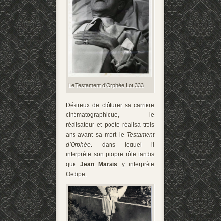
Le Testament d’Orphée Lot 333
Désireux de clôturer sa carrière
cinématographique, le
réalisateur et poète réalisa trois
ans avant sa mort le
Testament
d’Orphée
,
dans lequel il
interprète son propre rôle
tandis
que
Jean Marais
y interprète
Oedipe.