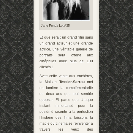
Jane Fonda Lot A35
Et que serait un grand film sans
un grand acteur et une grande
actrice, une véritable galerie de
portraits sera offerte aux
cinéphiles avec plus de 100
clichés !
Avec cette vente aux enchères,
la Maison
Tessier-Sarrou
met
en lumière la complémentarité
de deux arts que tout semble
opposer. Et parce que chaque
instant immortalisé pour la
postérité raconte à la perfection
l’histoire des films, laissons la
magie du cinéma se réinventer à
travers les yeux des