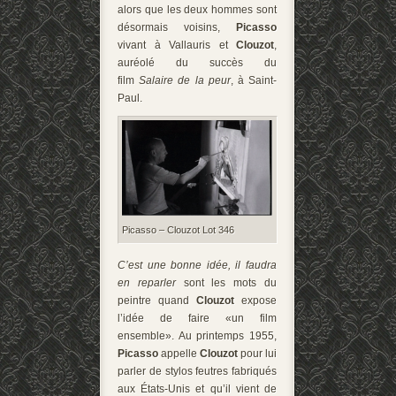
alors que les deux hommes sont
désormais voisins,
Picasso
vivant à Vallauris et
Clouzot
,
auréolé du succès du
film
Salaire de la peur
, à Saint-
Paul.
Picasso – Clouzot Lot 346
C’est une bonne idée, il faudra
en reparler
sont les mots du
peintre quand
Clouzot
expose
l’idée de faire «un film
ensemble». Au printemps 1955,
Picasso
appelle
Clouzot
pour lui
parler de stylos feutres fabriqués
aux États-Unis et qu’il vient de