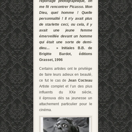
reportage photographique, on
me fit rencontrer Picasso. Mon
Dieu, quel homme ! Quelle
personnalité ! Il n’y avait plus
de starlette ceci, ou cela, il y
avait une jeune femme
émerveillée devant un homme
qui était une sorte de demi-
dieu…
» Initiales B.B. de
Brigitte Bardot, éditions
Grasset, 1996
Certains artistes ont le privilège
de faire leurs adieux en beauté,
ce fut le cas de
Jean Cocteau
Artiste complet et l’un des plus
influents du XXe siècle,
il éprouva dès sa jeunesse un
attachement particulier pour le
cinéma.