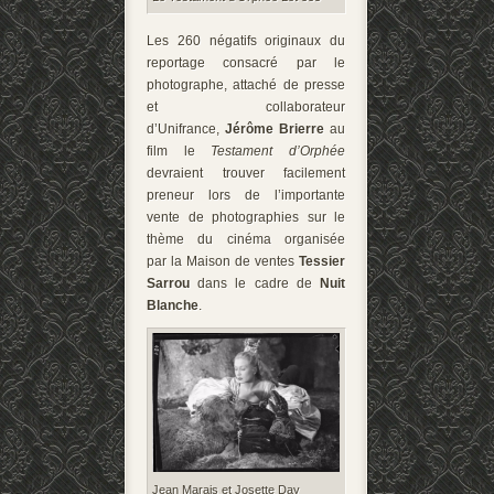
Les 260 négatifs originaux du
reportage consacré par le
photographe, attaché de presse
et collaborateur
d’Unifrance,
Jérôme Brierre
au
film le
Testament d’Orphée
devraient trouver facilement
preneur lors de l’importante
vente de photographies sur le
thème du cinéma organisée
par la Maison de ventes
Tessier
Sarrou
dans le cadre de
Nuit
Blanche
.
Jean Marais et Josette Day