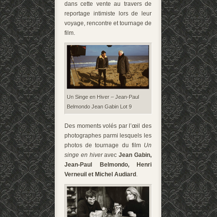
dans cette vente au travers de
reportage intimiste lors de leur
voyage, rencontre et tournage de
film.
Un Singe en Hiver – Jean-Paul
Belmondo Jean Gabin Lot 9
Des moments volés par l’œil des
photographes parmi lesquels les
photos de tournage du film
Un
singe en hiver
avec
Jean Gabin,
Jean-Paul Belmondo, Henri
Verneuil et Mi­chel Audiard
.