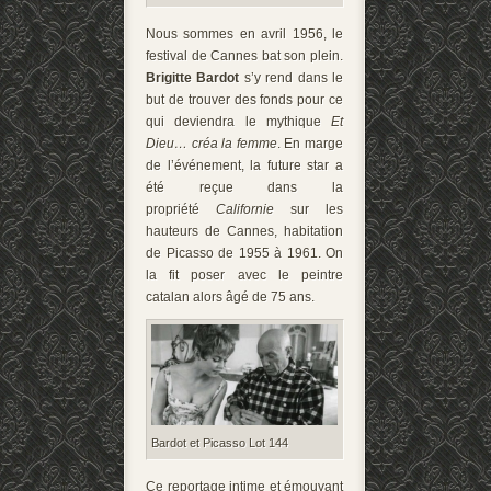
Nous sommes en avril 1956, le
festival de Cannes bat son plein.
Brigitte Bardot
s’y rend dans le
but de trouver des fonds pour ce
qui deviendra le mythique
Et
Dieu… créa la femme
. En marge
de l’événement, la future star a
été reçue dans la
propriété
Californie
sur les
hauteurs de Cannes, habitation
de Picasso de 1955 à 1961. On
la fit poser avec le peintre
catalan alors âgé de 75 ans.
Bardot et Picasso Lot 144
Ce reportage intime et émouvant