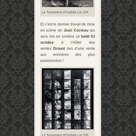
Le Testament d’Orphée Lot 334
Et c’est le dernier travail de mise
en scène de
Jean Cocteau
qui
sera mis en lumière ce
lundi 03
octobre
à l’Hôtel des
ventes
Drouot
lors d’une vente
aux enchères des plus
passionnées !
Le Testament d’Orphée Lot 335