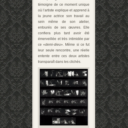
témoigne de ce moment unique
où l’artiste explique et apprend à
la jeune actrice son travail au
sein même de son atelier,
entourés de ses œuvres. Elle
confiera plus tard avoir été
émerveillée et très intimidée par
ce «
demi-dieu
». Même si ce fut
leur seule rencontre, une réelle
entente entre ces deux artistes
transparaît dans les clichés.