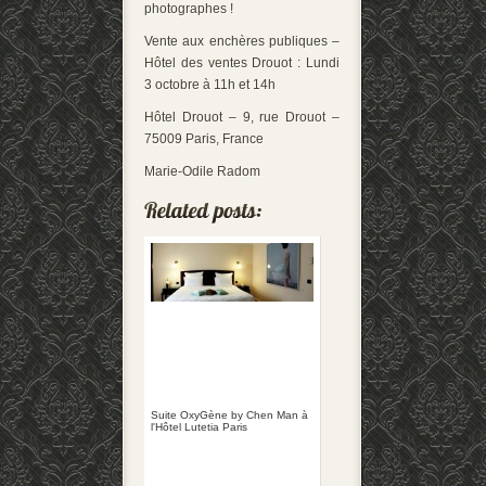
photographes !
Vente aux enchères publiques –
Hôtel des ventes Drouot : Lundi
3 octobre à 11h et 14h
Hôtel Drouot – 9, rue Drouot –
75009 Paris, France
Marie-Odile Radom
Suite OxyGène by Chen Man à
l'Hôtel Lutetia Paris