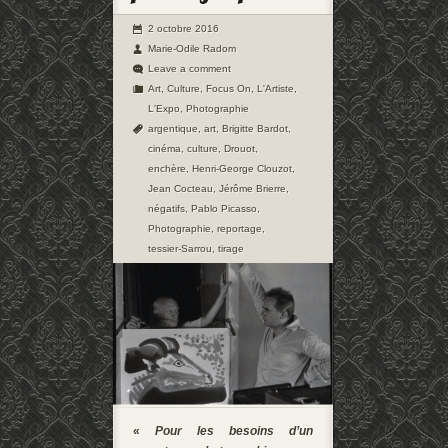
2 octobre 2016
Marie-Odile Radom
Leave a comment
Art
,
Culture
,
Focus On
,
L'Artiste
,
L'Expo
,
Photographie
argentique
,
art
,
Brigitte Bardot
,
cinéma
,
culture
,
Drouot
,
enchère
,
Henri-George Clouzot
,
Jean Cocteau
,
Jérôme Brierre
,
négatifs
,
Pablo Picasso
,
Photographie
,
reportage
,
tessier-Sarrou
,
tirage
«
Pour les besoins d’un