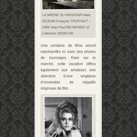
LA SIRENE DU MISSISSIPI Alain
DEJEAN François TRUFFAUT –
1969 Jean-Paul BELMONDO et
Catherine DENEUVE
Une centaine de films seront
représentés ici avec des photos
de tournages. Rare sur le
marché, cette vacation offrira
également aux amateurs une
sélection d’une vingtaine
d’ensemble de négatifs
originaux de film.