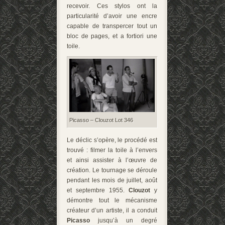
recevoir. Ces stylos ont la
particularité d’avoir une encre
capable de transpercer tout un
bloc de pages, et a fortiori une
toile.
Picasso – Clouzot Lot 346
Le déclic s’opère, le procédé est
trouvé : filmer la toile à l’envers
et ainsi assister à l’œuvre de
création. Le tournage se déroule
pendant les mois de juillet, août
et septembre 1955.
Clouzot
y
démontre tout le mécanisme
créateur d’un artiste, il a conduit
Picasso
jusqu’à un degré