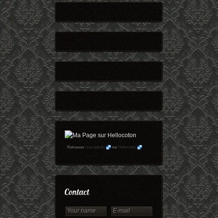
Retrouvez
maryophoto
sur
Hellocoton