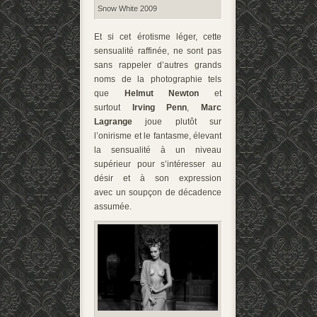
Snow White 2009
Et si cet érotisme léger, cette
sensualité raffinée, ne sont pas
sans rappeler d’autres grands
noms de la photographie tels
que
Helmut Newton
et
surtout
Irving Penn
,
Marc
Lagrange
joue plutôt sur
l’onirisme et le fantasme, élevant
la sensualité à un niveau
supérieur pour s’intéresser au
désir et à son expression
avec un soupçon de décadence
assumée.