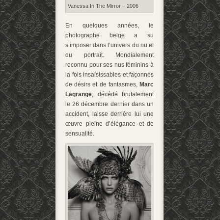
Vanessa In The Mirror – 2006
En quelques années, le
photographe belge a su
s’imposer dans l’univers du nu et
du portrait. Mondialement
reconnu pour ses nus féminins à
la fois insaisissables et façonnés
de désirs et de fantasmes,
Marc
Lagrange
, décédé brutalement
le 26 décembre dernier dans un
accident, laisse derrière lui une
œuvre pleine d’élégance et de
sensualité.