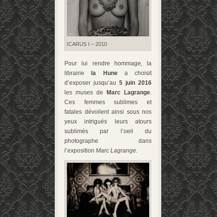
ICARUS I – 2010
Pour lui rendre hommage, la
librairie
la Hune
a choisit
d’exposer jusqu’au
5 juin 2016
les muses de
Marc Lagrange
.
Ces femmes sublimes et
fatales dévoilent ainsi sous nos
yeux intrigués leurs atours
sublimés par l’oeil du
photographe dans
l’exposition
Marc Lagrange.