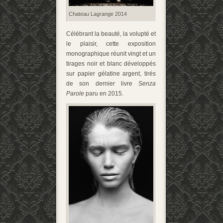
Chateau Lagrange 2014
Célébrant la beauté, la volupté et
le plaisir, cette exposition
monographique réunit vingt et un
tirages noir et blanc développés
sur papier gélatine argent, tirés
de son dernier livre
Senza
Parole
paru en 2015.