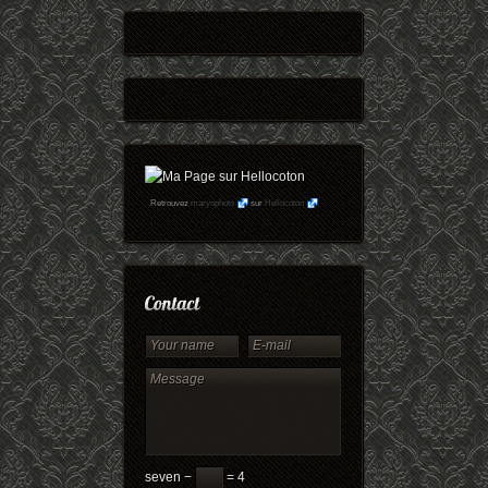
Retrouvez
maryophoto
sur
Hellocoton
seven −
= 4