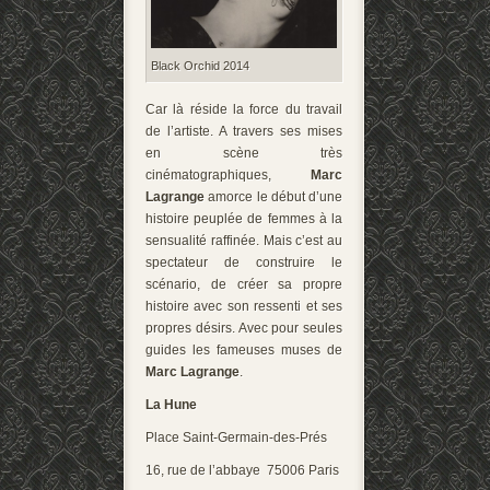
Black Orchid 2014
Car là réside la force du travail
de l’artiste. A travers ses mises
en scène très
cinématographiques,
Marc
Lagrange
amorce le début d’une
histoire peuplée de femmes à la
sensualité raffinée. Mais c’est au
spectateur de construire le
scénario, de créer sa propre
histoire avec son ressenti et ses
propres désirs. Avec pour seules
guides les fameuses muses de
Marc Lagrange
.
La Hune
Place Saint-Germain-des-Prés
16, rue de l’abbaye 75006 Paris