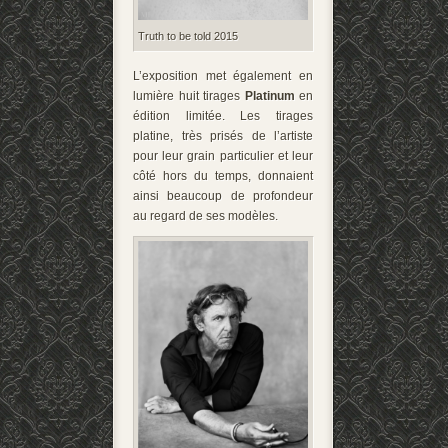
Truth to be told 2015
L’exposition met également en
lumière huit tirages
Platinum
en
édition limitée. Les tirages
platine, très prisés de l’artiste
pour leur grain particulier et leur
côté hors du temps, donnaient
ainsi beaucoup de profondeur
au regard de ses modèles.