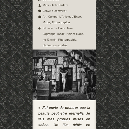
Marie-Odile Radom
Leave a comment
Art
,
Culture
,
L'Artiste
,
L'Expo
,
Mode
,
Photographie
Librairie La Hune
,
Marc
Lagrange
,
mode
,
Noir et blanc
,
nu féminin
,
Photographie
,
platine
,
sensualité
« J’ai envie de montrer que la
beauté peut être éternelle. Je
fais mes propres mises en
scène. Un film défile en