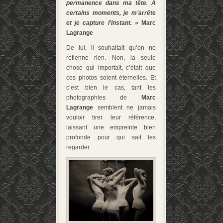
permanence dans ma tête. A
certains moments, je m’arrête
et je capture l’instant. »
Marc
Lagrange
De lui, il souhaitait qu’on ne
retienne rien. Non, la seule
chose qui importait, c’était que
ces photos soient éternelles. Et
c’est bien le cas, tant les
photographies de
Marc
Lagrange
semblent ne jamais
vouloir tirer leur référence,
laissant une empreinte bien
profonde pour qui sait les
regarder.