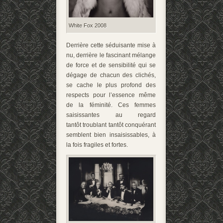
White Fox 2008
Derrière cette séduisante mise à
nu, derrière le fascinant mélange
de force et de sensibilité qui se
dégage de chacun des clichés,
se cache le plus profond des
respects pour l’essence même
de la féminité. Ces femmes
saisissantes au regard
tantôt troublant tantôt conquérant
semblent bien insaisissables, à
la fois fragiles et fortes.