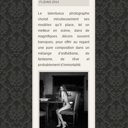
FLIDAIS 2014
Le talentueux photographe
choisit minutieusement ses
modèles qu’il place, tel un
metteur en scène, dans de
magnifiques décors souvent
baroques, pour offrir au regard
une pure composition dans un
mélange d’esthétisme, de
fantasme, de rêve et
probablement d’immortalité.