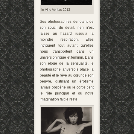
In Vino Veritas 2013
Ses photographies dénotent de
son souci du détail, rien n’est
laissé au hasard jusqu’à la
moindre respiration. Elles
intriguent tout autant qu’elles
nous transportent dans un
univers onirique et féminin. Dans
son éloge de la sensualité, le
photographe anversois place la
beauté et le rêve au cœur de son
oeuvre, distillant un érotisme
jamais obscène où le corps tient
le rôle principal et où notre
imagination fait le reste.