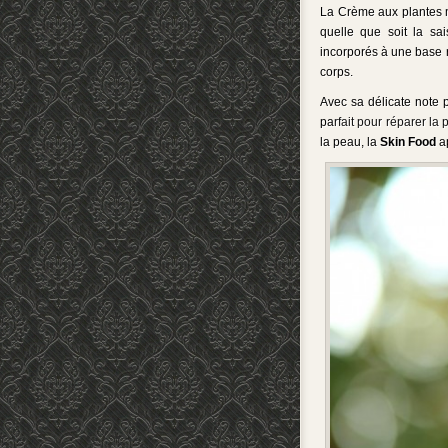
La Crème aux plantes 
quelle que soit la sa
incorporés à une base r
corps.
Avec sa délicate note 
pa
rfait pour réparer la
la peau,
la
Skin Food
ap