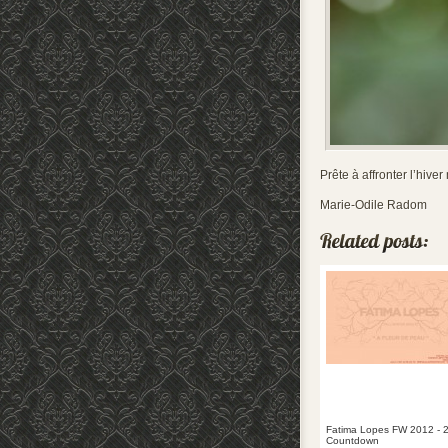
Prête à affronter l’hiv
Marie-Odile Radom
Fatima Lopes FW 2012 - 
Countdown