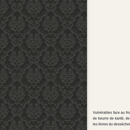
Vulnérables face au fro
de beurre de karité, de 
les lèvres du dessèchem