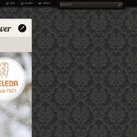
link
audio
video