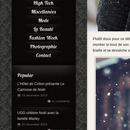
Plutôt doux pour ce déb
montrer le bout de son 
tiraille et se dessèche so
L'Hôtel de Crillon présente Le
Carrosse de Noël
24 décembre 2019
no comments
UGG célèbre Noël avec la
famille Marley
22 décembre 2019