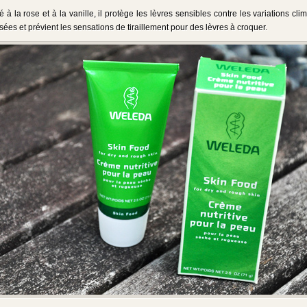
à la rose et à la vanille, il protège les lèvres sensibles contre les variations cli
isées et prévient les sensations de tiraillement pour des lèvres à croquer.