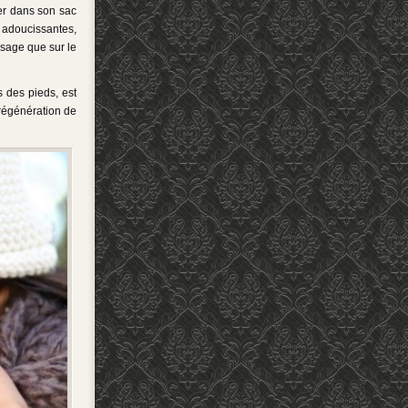
ser dans son sac
 adoucissantes,
isage que sur le
 des pieds, est
-régénération de