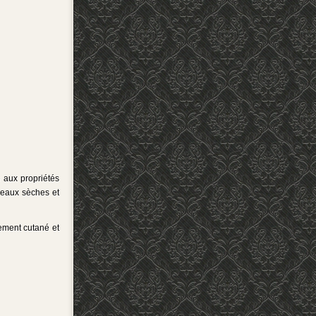
 aux propriétés
 peaux sèches et
ement cutané et