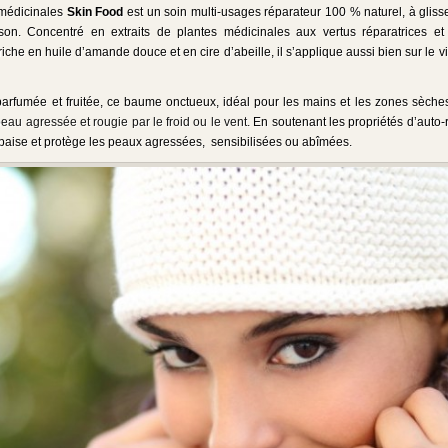
médicinales
Skin Food
est un soin multi-usages réparateur 100 % naturel, à glis
ison. Concentré en extraits de plantes médicinales aux vertus réparatrices et
iche en huile d’amande douce et en cire d’abeille, il s’applique aussi bien sur le v
parfumée et fruitée,
ce baume onctueux, idéal pour les mains et les zones sèches
 peau agressée et rougie par le froid ou le vent.
En soutenant les propriétés d’auto
aise et protège les peaux agressées, sensibilisées ou abîmées.