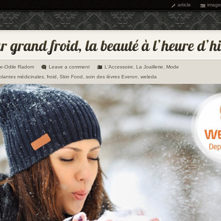
article
image
ie-Odile Radom
Leave a comment
L'Accessoire
,
La Joaillerie
,
Mode
plantes médicinales
,
froid
,
Skin Food
,
soin des lèvres Everon
,
weleda