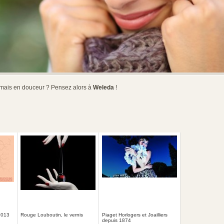
er mais en douceur ? Pensez alors à
Weleda
!
2013
Rouge Louboutin, le vernis
Piaget Horlogers et Joailliers
depuis 1874