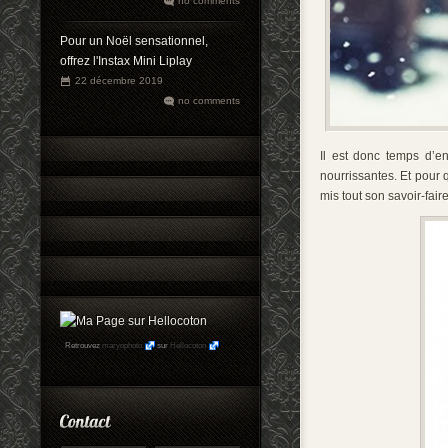
no comments
Pour un Noël sensationnel,
offrez l'Instax Mini Liplay
22 décembre 2019
no comments
Il est donc temps d’en
nourrissantes. Et pour
mis tout son savoir-fai
Retrouvez
maryophoto
sur
Hellocoton