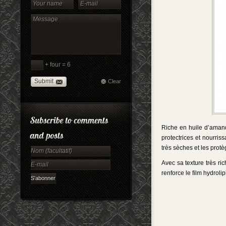
+ four = 6
Submit
Clear
Riche en huile d’amand
protectrices et nourriss
très sèches et les protè
Avec sa texture très r
renforce le film hydrol