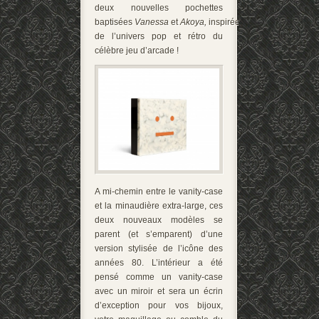
deux nouvelles pochettes
baptisées
Vanessa
et
Akoya,
inspirées
de l’univers pop et rétro du
célèbre jeu d’arcade !
A mi-chemin entre le vanity-case
et la minaudière extra-large, ces
deux nouveaux modèles se
parent (et s’emparent) d’une
version stylisée de l’icône des
années 80. L’intérieur a été
pensé comme un vanity-case
avec un miroir et sera un écrin
d’exception pour vos bijoux,