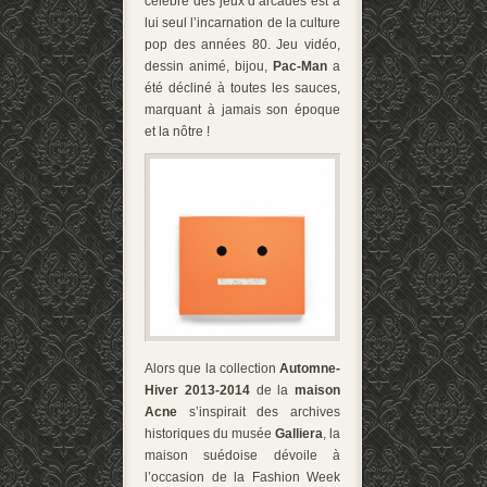
célèbre des jeux d’arcades est à
lui seul l’incarnation de la culture
pop des années 80. Jeu vidéo,
dessin animé, bijou,
Pac-Man
a
été décliné à toutes les sauces,
marquant à jamais son époque
et la nôtre !
Alors que la collection
Automne-
Hiver 2013-2014
de la
maison
Acne
s’inspirait des archives
historiques du musée
Galliera
, la
maison suédoise dévoile à
l’occasion de la Fashion Week