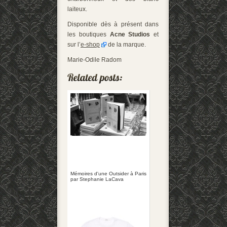
laiteux.
Disponible dès à présent dans
les boutiques
Acne Studios
et
sur l’
e-shop
de la marque.
Marie-Odile Radom
Mémoires d'une Outsider à Paris
par Stephanie LaCava