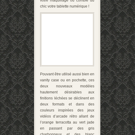
votre maquillage ou comble du
chic votre tablette numérique !
Pouvant être utilisé aussi bien en
vanity case ou en pochette, ces
deux nouveaux modèles
hautement désirables aux
finitions léchées se déclinent en
deux formats et dans des
couleurs inspirées des jeux
vidéos d’arcade rétro allant de
l’orange terracotta au vert jade
en passant par des gris
charbonneux et des blanc