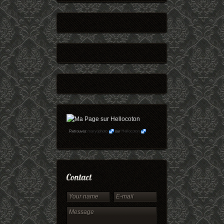
Retrouvez
maryophoto
sur
Hellocoton