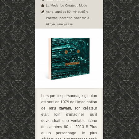
La Mode
,
Le Créateur
,
Mode
Acne
,
années 80
,
minaudière
,
Pacman
,
pochette
,
Vanessa &
Akoya
,
vanity-case
Lorsque ce personnage glouton
est sorti en 1979 de l’imagination
de
Toru Itawani
, son créateur
était loin d’imaginer qu’il
deviendrait une véritable icône
des années 80 et 2013 !! Plus
qu’un personnage, le plus