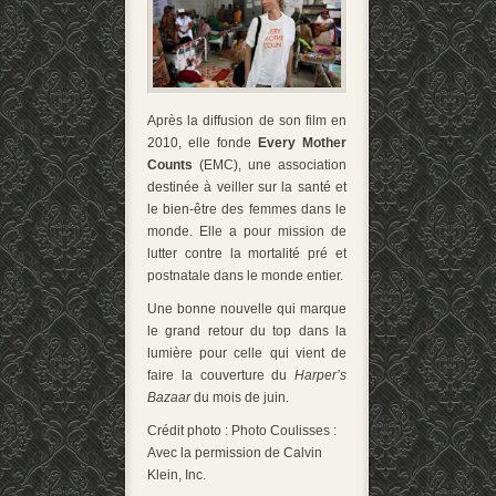
Après la diffusion de son film en
2010, elle fonde
Every Mother
Counts
(EMC), une association
destinée à veiller sur la santé et
le bien-être des femmes dans le
monde. Elle a pour mission de
lutter contre la mortalité pré et
postnatale dans le monde entier.
Une bonne nouvelle qui marque
le grand retour du top dans la
lumière pour celle qui vient de
faire la couverture du
Harper’s
Bazaar
du mois de juin.
Crédit photo : Photo Coulisses :
Avec la permission de Calvin
Klein, Inc.