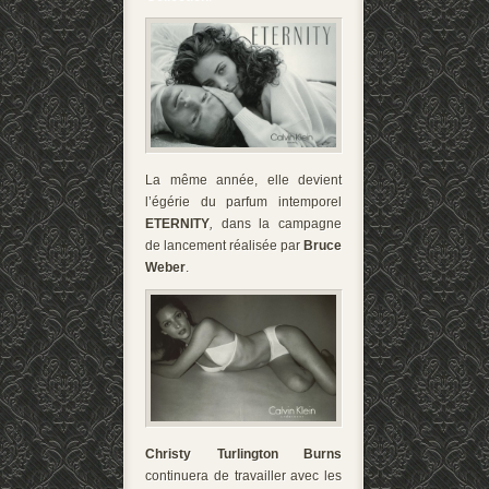
La même année, elle devient
l’égérie du parfum intemporel
ETERNITY
,
dans la campagne
de lancement réalisée par
Bruce
Weber
.
Christy Turlington Burns
continuera de travailler avec les