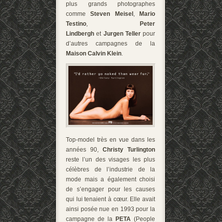
plus grands photographes
comme
Steven Meisel
,
Mario
Testino
,
Peter
Lindbergh
et
Jurgen Teller
pour
d’autres campagnes de la
Maison Calvin Klein
.
Top-model très en vue dans les
années 90,
Christy Turlington
reste l’un des visages les plus
célèbres de l’industrie de la
mode mais a également choisi
de s’engager pour les causes
qui lui tenaient à cœur. Elle avait
ainsi posée nue en 1993 pour la
campagne de la
PETA
(People