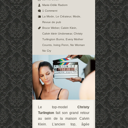
Marie-Odile Radom
1 Comment
La Mode
,
Le Créateur
,
Mode
,
Revue de pub
Bruce Weber
,
Calvin Klein
,
Calvin klein Underwear
,
Christy
Turlington Burns
,
Every Mother
Counts
,
Irving Penn
,
No Woman
No Cry
Le top-model
Christy
Turlington
fait son grand retour
au sein de la maison Calvin
Klein. L’ancien top, âgée