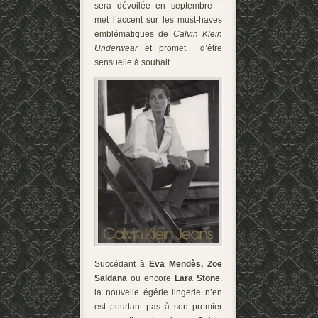
sera dévoilée en septembre –
met l’accent sur les must-haves
emblématiques de
Calvin Klein
Underwear
et
promet d’être
sensuelle à souhait.
Succédant à
Eva Mendès, Zoe
Saldana
ou encore
Lara Stone
,
la nouvelle égérie lingerie n’en
est pourtant pas à son premier