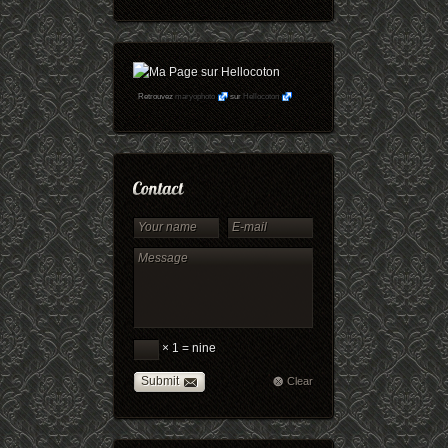
Retrouvez
maryophoto
sur
Hellocoton
× 1 = nine
Submit
Clear