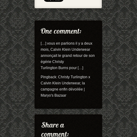
[…] vous en parlions il y a deux
mois, Calvin Klein Underwear
annonçait le grand retour de son
égérie Christy
Turlington Burns pour […]
Pingback:
Christy Turlington x
Calvin Klein Underwear, la
campagne enfin dévoilée |
Maryo's Bazaar