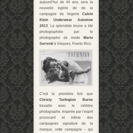
aujourd’hui de 44 ans, sera la
nouvelle égérie de de la
campagne de lingerie
Calvin
Klein Underwear Automne
2013
. La splendide brune a été
photographiée par le
photographe de mode
Mario
Sorrenti
à Vieques, Puerto Rico.
C’est la première fois que
Christy Turlington Burns
travaille avec le célèbre
photographe. Inspirée par l’esprit
provocant et intime des
campagnes signature de la
marque, cette campagne – qui