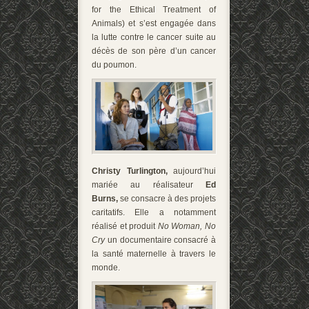
for the Ethical Treatment of
Animals) et s’est engagée dans
la lutte contre le cancer suite au
décès de son père d’un cancer
du poumon.
Christy Turlington,
aujourd’hui
mariée au réalisateur
Ed
Burns,
se consacre à des projets
caritatifs. Elle a notamment
réalisé et produit
No Woman, No
Cry
un documentaire consacré à
la santé maternelle à travers le
monde.