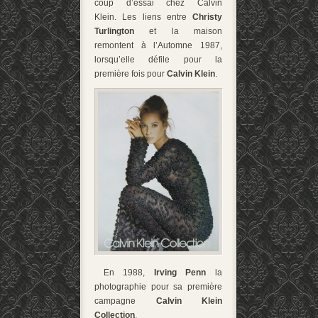
coup d’essai chez Calvin
Klein. Les liens entre
Christy
Turlington
et la maison
remontent à l’Automne 1987,
lorsqu’elle défile pour la
première fois pour
Calvin Klein
.
En 1988,
Irving Penn
la
photographie pour sa première
campagne
Calvin Klein
Collection
.