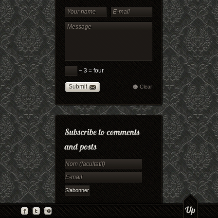
− 3 = four
Submit
Clear