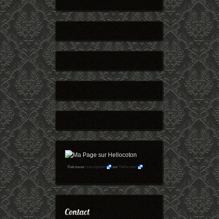
Retrouvez
maryophoto
sur
Hellocoton