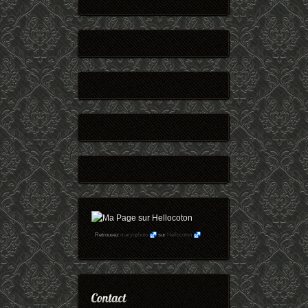
Retrouvez
maryophoto
sur
Hellocoton