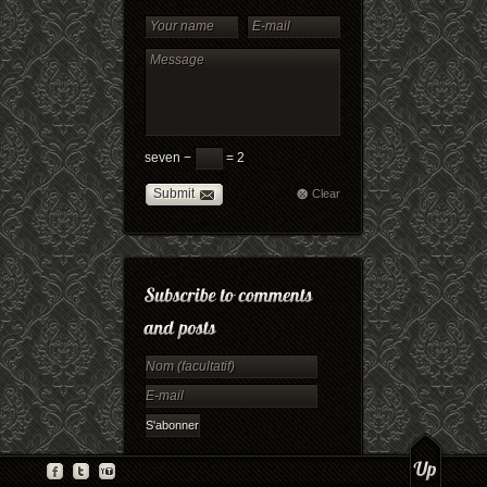
seven −
= 2
Submit
Clear