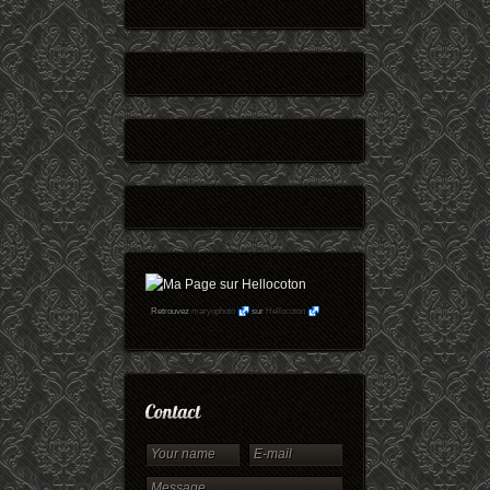
Retrouvez
maryophoto
sur
Hellocoton