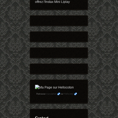
offrez l'Instax Mini Liplay
Retrouvez
maryophoto
sur
Hellocoton