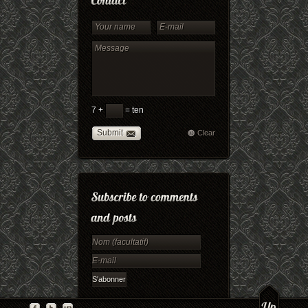
7 +
= ten
Submit
Clear