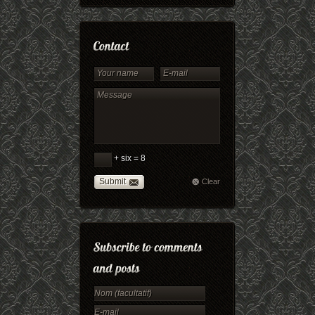
+ six = 8
Submit
Clear