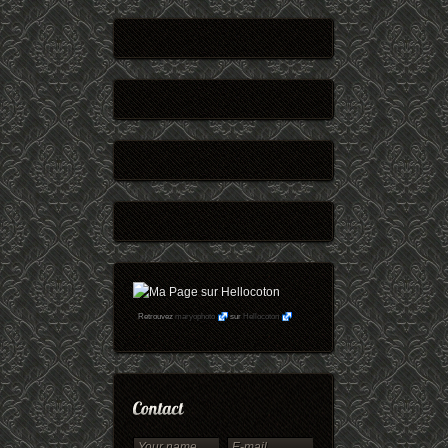
Retrouvez
maryophoto
sur
Hellocoton