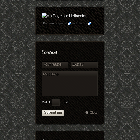
Retrouvez
maryophoto
sur
Hellocoton
five +
= 14
Submit
Clear