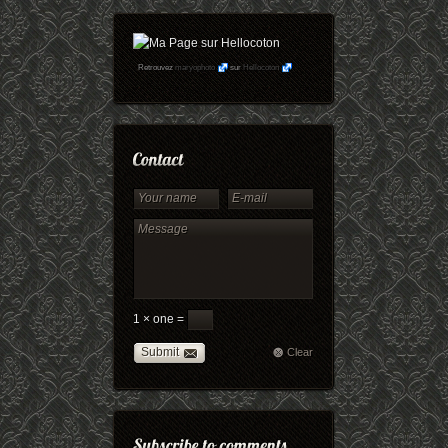
Retrouvez
maryophoto
sur
Hellocoton
1 × one =
Submit
Clear