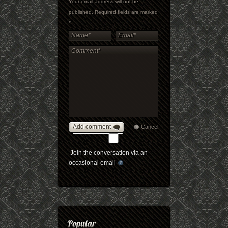
Your email address will not be
published. Required fields are marked
*
Add comment
Cancel
Join the conversation via an
occasional email