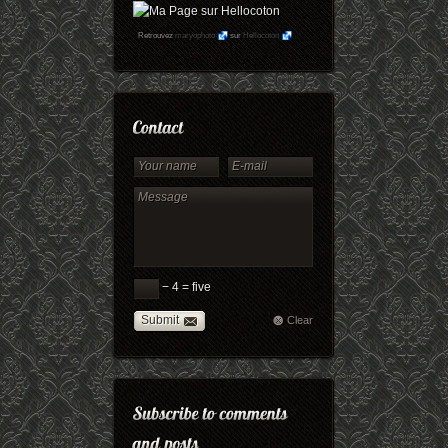
Retrouvez
maryophoto
sur
Hellocoton
− 4 = five
Submit
Clear