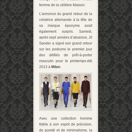
femme de la célèbre Maison.
L’annonce du grand retour de la
créatrice allemande à la tête de
sa marque éponyme avait
également surpris. Samedi,
après sept années d’absence, Jil
Sander a signé son grand retour
sur les podiums le premier jour
des défilés de prêt-à-porter
masculin pour le printemps-été
2013 à
Milan
.
Avec une collection homme
fidèle à son esprit de précision,
de pureté et de minimalisme, la