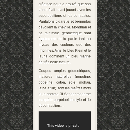
créatrice nous a prouvé que son
talent était intact jouant avec les
superpositions et les contrastes.
Pantalons cigarette et bermudas
dévoilent la cheville. Mondrian et
sa minimale géométrique sont
également de la partie tant au
niveau des couleurs que des
imprimés. Ainsi le bleu Klein et le
jaune dominent un bleu marine
de très belle facture.
Coupes amples géométriques,
matières naturelles (popeline,
popeline, coton, soie, mohair,
laine et lin) sont les maîtres mots
d’un homme Jil Sander moderne
en quête perpétuel de style et de
décontraction….