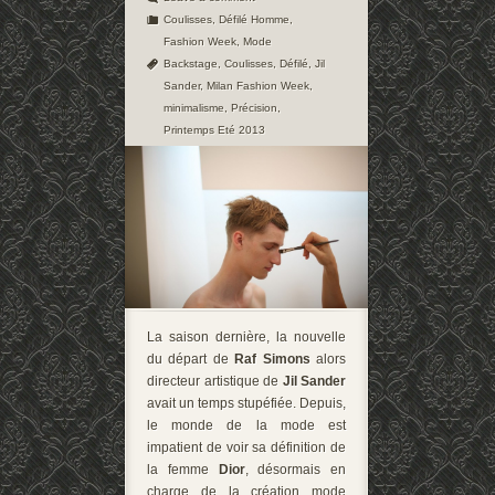
Coulisses
,
Défilé Homme
,
Fashion Week
,
Mode
Backstage
,
Coulisses
,
Défilé
,
Jil
Sander
,
Milan Fashion Week
,
minimalisme
,
Précision
,
Printemps Eté 2013
La saison dernière, la nouvelle
du départ de
Raf Simons
alors
directeur artistique de
Jil Sander
avait un temps stupéfiée. Depuis,
le monde de la mode est
impatient de voir sa définition de
la femme
Dior
, désormais en
charge de la création mode