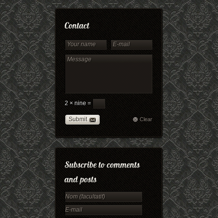
2 × nine =
Submit
Clear