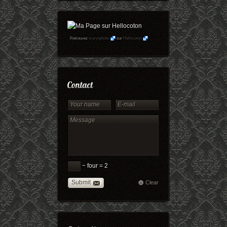
Retrouvez
maryophoto
sur
Hellocoton
− four = 2
Submit
Clear