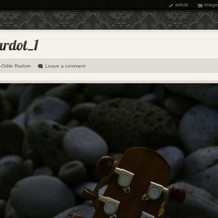
article
image
e-Odile Radom
Leave a comment