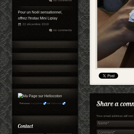
no comments
Pour un Noël sensationnel,
offrez l'Instax Mini Liplay
22 décembre 2019
no comments
Retrouvez
maryophoto
sur
Hellocoton
Your email address will no