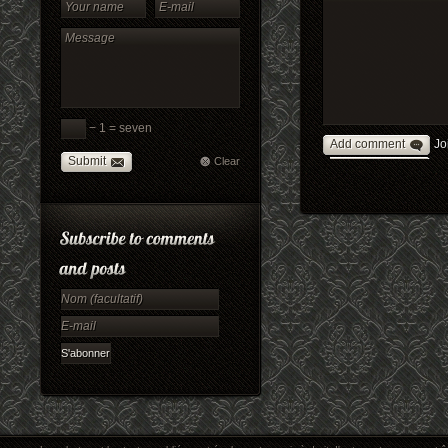
− 1 = seven
Add comment
Jo
Submit
Clear