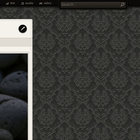
link
audio
video