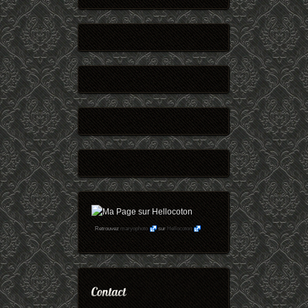
Retrouvez
maryophoto
sur
Hellocoton