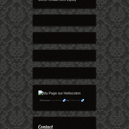
Retrouvez
maryophoto
sur
Hellocoton