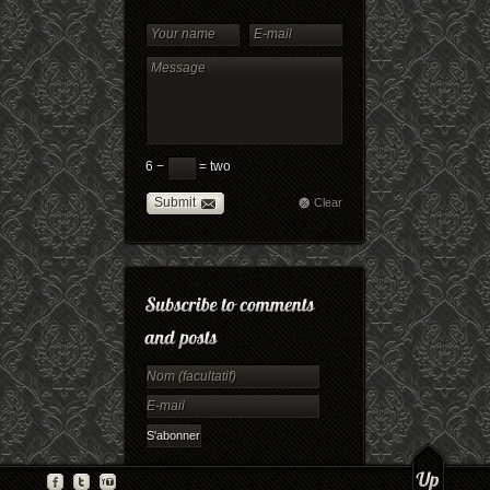
6 −
= two
Submit
Clear