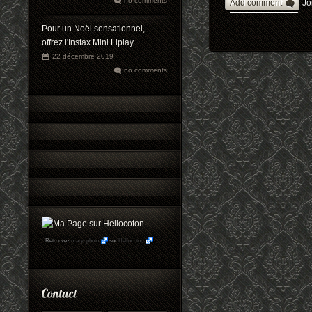
no comments
Add comment
Jo
Pour un Noël sensationnel,
offrez l'Instax Mini Liplay
22 décembre 2019
no comments
Retrouvez
maryophoto
sur
Hellocoton