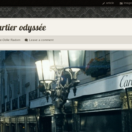
article
image
ie-Odile Radom
Leave a comment