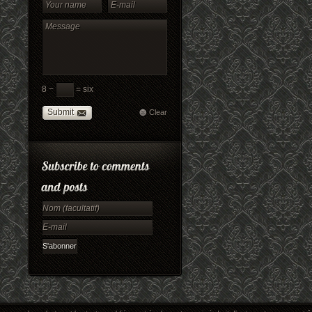
8 −
= six
Submit
Clear