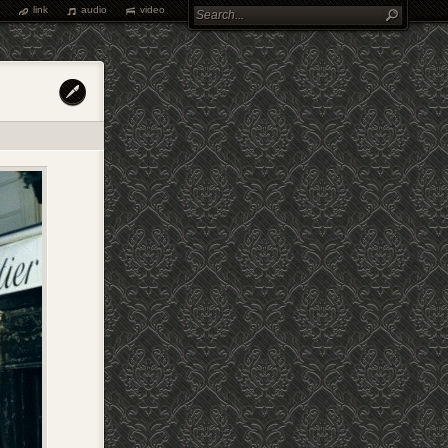
link
audio
video