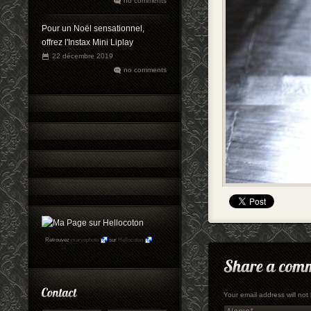
no comments
Pour un Noël sensationnel,
offrez l'Instax Mini Liplay
22 décembre 2019
no comments
Retrouvez
maryophoto
sur
Hellocoton
Your email address will no