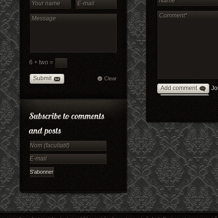
6 + two =
Submit
Clear
Add comment
Jo