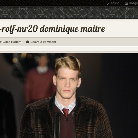
article
image
ie-Odile Radom
Leave a comment