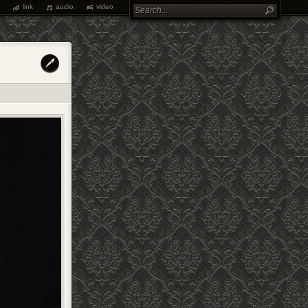
link
audio
video