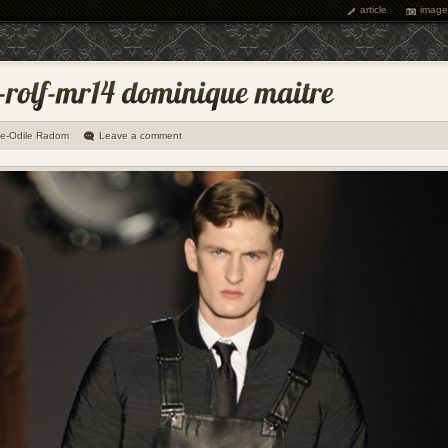
article
image
ie-Odile Radom
Leave a comment