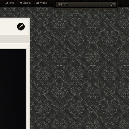
link
audio
video