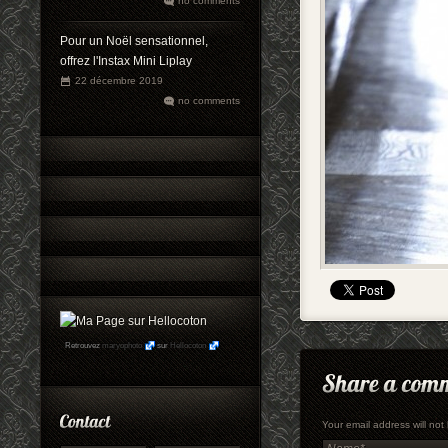
no comments
Pour un Noël sensationnel,
offrez l'Instax Mini Liplay
22 décembre 2019
no comments
Retrouvez
maryophoto
sur
Hellocoton
Your email address will no