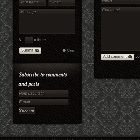
6 −
= three
Submit
Clear
Add comment
Jo