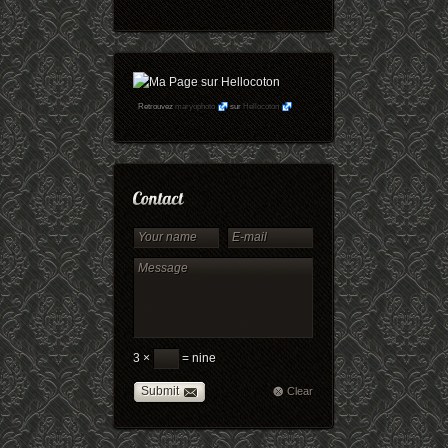
Retrouvez
maryophoto
sur
Hellocoton
3 ×
= nine
Submit
Clear