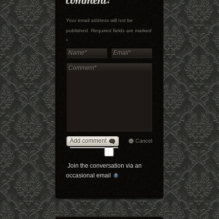
Your email address will not be
published. Required fields are marked
*
Add comment
Cancel
Join the conversation via an
occasional email