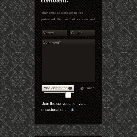
Your email address will not be
published. Required fields are marked
*
Add comment
Cancel
Join the conversation via an
occasional email