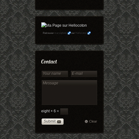
Retrouvez
maryophoto
sur
Hellocoton
eight × 6 =
Submit
Clear