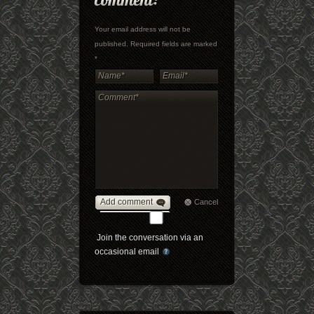
Your email address will not be
published. Required fields are marked
*
Add comment
Cancel
Join the conversation via an
occasional email