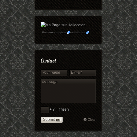
Retrouvez
maryophoto
sur
Hellocoton
+ 7 = fifteen
Submit
Clear