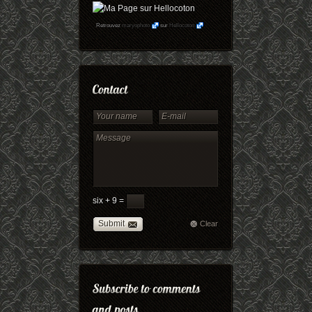
Retrouvez
maryophoto
sur
Hellocoton
six + 9 =
Submit
Clear