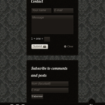
1 + one =
Submit
Clear