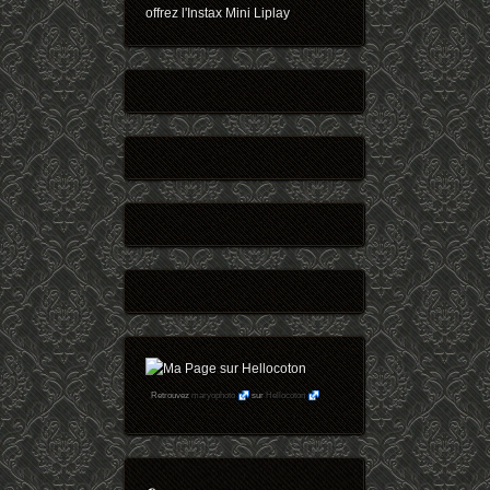
offrez l'Instax Mini Liplay
Retrouvez
maryophoto
sur
Hellocoton