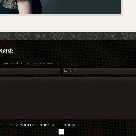
t be published. Required fields are marked
*
in the conversation via an occasional email