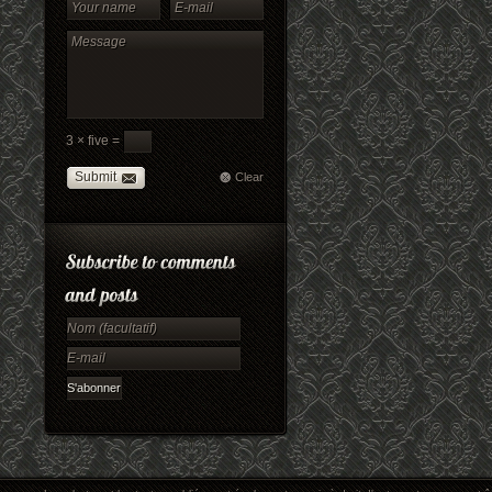
3 × five =
Submit
Clear