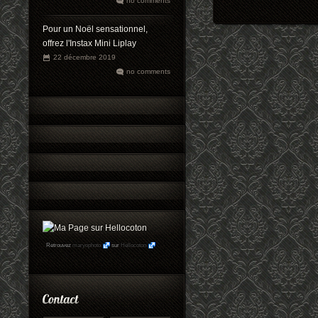
no comments
Pour un Noël sensationnel,
offrez l'Instax Mini Liplay
22 décembre 2019
no comments
Retrouvez
maryophoto
sur
Hellocoton