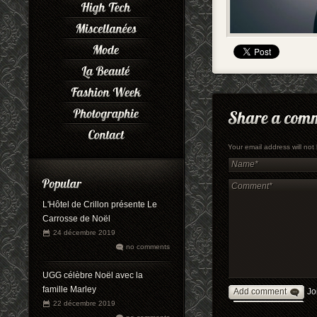
Your email address will no
L'Hôtel de Crillon présente Le
Carrosse de Noël
24 décembre 2019
no comments
UGG célèbre Noël avec la
famille Marley
Add comment
Jo
22 décembre 2019