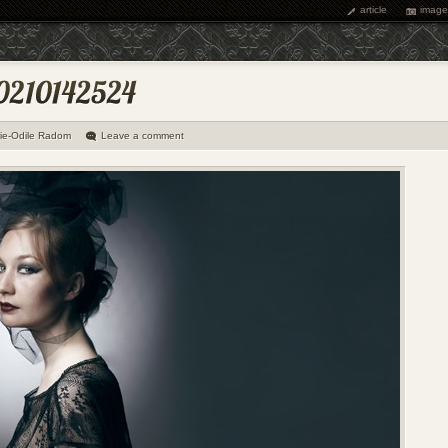
article
image
ie-Odile Radom
Leave a comment