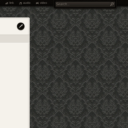
link
audio
video