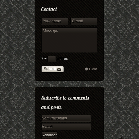
7 −
= three
Submit
Clear