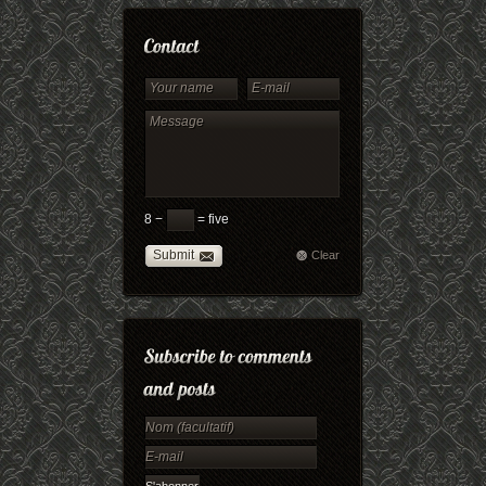
8 −
= five
Submit
Clear