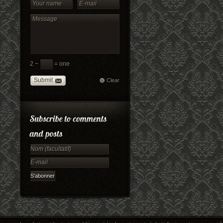
2 −
= one
Submit
Clear