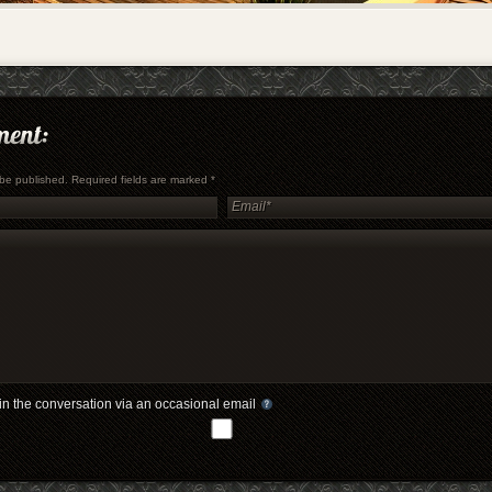
t be published. Required fields are marked
*
in the conversation via an occasional email