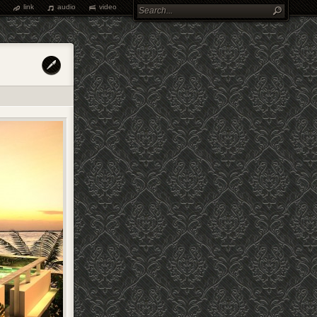
link
audio
video