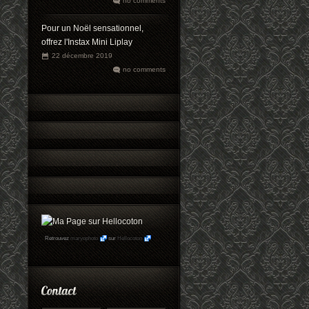
no comments
Pour un Noël sensationnel,
offrez l'Instax Mini Liplay
22 décembre 2019
no comments
Retrouvez
maryophoto
sur
Hellocoton