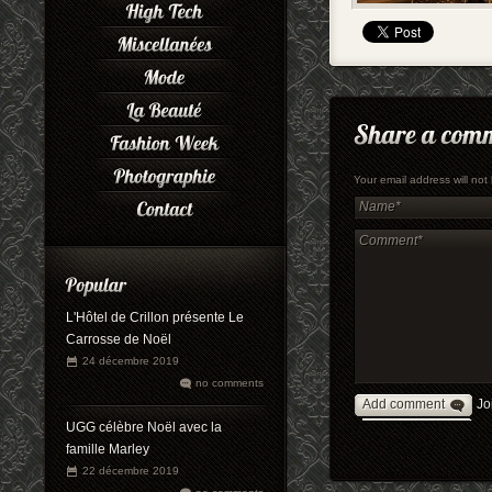
Your email address will no
L'Hôtel de Crillon présente Le
Carrosse de Noël
24 décembre 2019
no comments
Add comment
Jo
UGG célèbre Noël avec la
famille Marley
22 décembre 2019