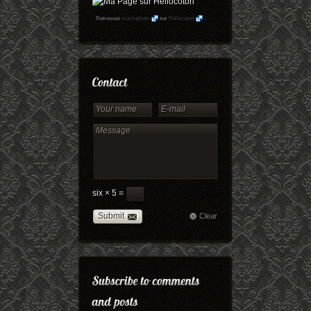
Retrouvez
maryophoto
sur
Hellocoton
six × 5 =
Submit
Clear