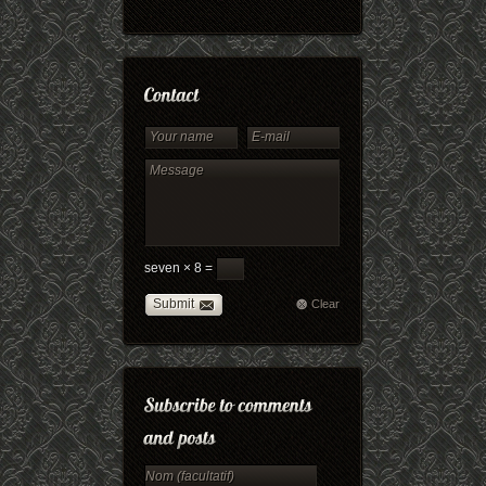
seven × 8 =
Submit
Clear