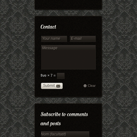
five × 7 =
Submit
Clear