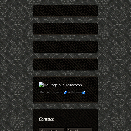
Retrouvez
maryophoto
sur
Hellocoton