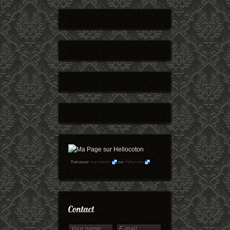
Retrouvez
maryophoto
sur
Hellocoton