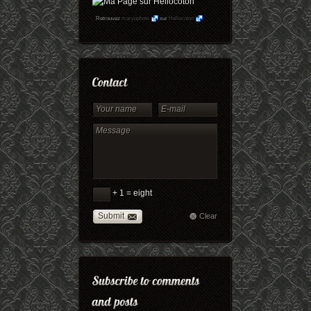
Retrouvez
maryophoto
sur
Hellocoton
+ 1 = eight
Submit
Clear