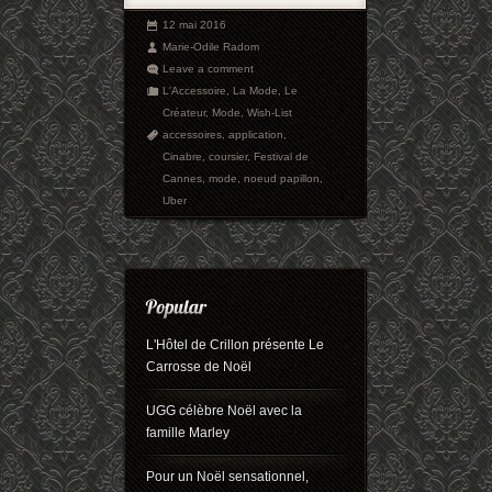
12 mai 2016
Marie-Odile Radom
Leave a comment
L'Accessoire
,
La Mode
,
Le
Créateur
,
Mode
,
Wish-List
accessoires
,
application
,
Cinabre
,
coursier
,
Festival de
Cannes
,
mode
,
noeud papillon
,
Uber
L'Hôtel de Crillon présente Le
Carrosse de Noël
UGG célèbre Noël avec la
famille Marley
Pour un Noël sensationnel,