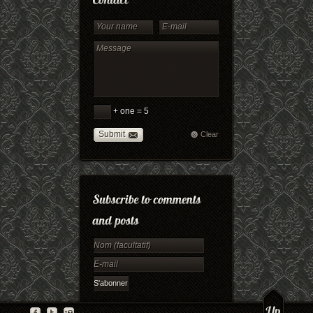
+ one = 5
Submit
Clear