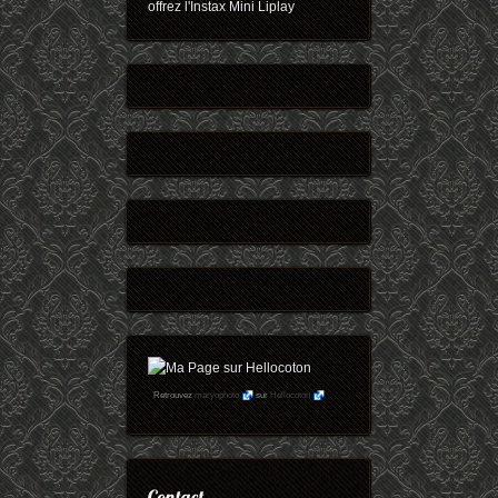
offrez l'Instax Mini Liplay
Retrouvez
maryophoto
sur
Hellocoton