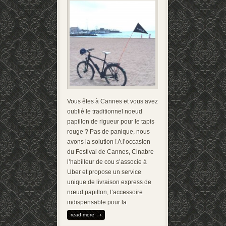
Vous êtes à Cannes et vous avez
oublié le traditionnel noeud
papillon de rigueur pour le tapis
rouge ? Pas de panique, nous
avons la solution ! A l’occasion
du Festival de Cannes, Cinabre
l’habilleur de cou s’associe à
Uber et propose un service
unique de livraison express de
nœud papillon, l’accessoire
indispensable pour la
read more