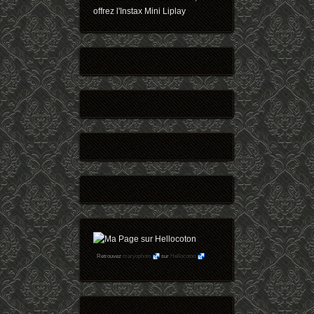
offrez l'Instax Mini Liplay
Retrouvez
maryophoto
sur
Hellocoton