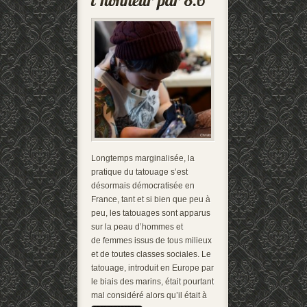
Longtemps marginalisée, la
pratique du tatouage s’est
désormais démocratisée en
France, tant et si bien que peu à
peu, les tatouages sont apparus
sur la peau d’hommes et
de femmes issus de tous milieux
et de toutes classes sociales. Le
tatouage, introduit en Europe par
le biais des marins, était pourtant
mal considéré alors qu’il était à