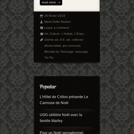
read more
26 février 2015
Marie-Odile Radom
Leave a comment
Art
,
Culture
,
L'Artiste
,
L'Expo
10ème art
,
8.6
,
art
,
collector
,
démocratisé
,
jeu concours
,
Mondial du Tatouage
,
tatouage
,
Tin-Tin
L'Hôtel de Crillon présente Le
Carrosse de Noël
UGG célèbre Noël avec la
famille Marley
Pour un Noël sensationnel,