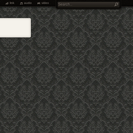
link
audio
video