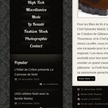
Pour les fêtes de fin d’
Chef Sylvestre Wahid, 
de Création de Gâteau
Thoumieux, et le Chef p
Alexis Lecoffre, nous in
une escapade pour le 
originale ! Les deux che
souhaité pour leur pre
revisiter un grand class
pâtisserie : la Forêt Noi
L'Hôtel de Crillon présente Le
sa savoureuse ganach
Carrosse de Noël
read more
24 décembre 2019
no comments
22 décembre 2016
UGG célèbre Noël avec la
Marie-Odile Radom
famille Marley
Leave a comment
22 décembre 2019
Art de vivre
,
Gastronomi