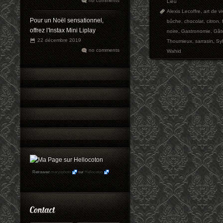
no comments
Lieu
Alexis Lecoffre
,
art de vi
Pour un Noël sensationnel,
bûche
,
chocolat
,
citron
,
offrez l'Instax Mini Liplay
noire
,
Gastronomie
,
Gât
22 décembre 2019
Thoumieux
,
sarrasin
,
Syl
no comments
Wahid
Retrouvez
maryophoto
sur
Hellocoton