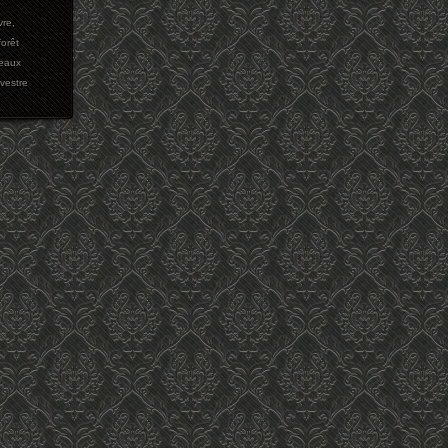
vre
,
forêt
eaux
vestre