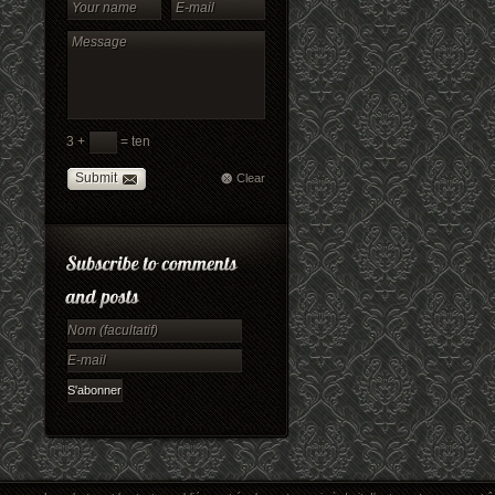
3 +
= ten
Submit
Clear