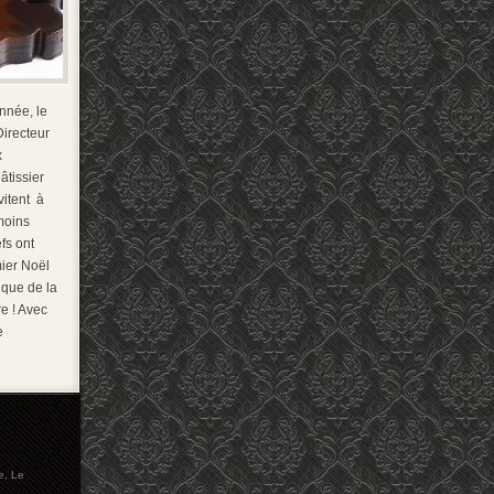
année, le
Directeur
x
âtissier
vitent à
moins
fs ont
mier Noël
ique de la
re ! Avec
e
e
,
Le