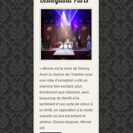
« Minnie est la reine de Disney.
Avoir la chance de l’habiller pour
une robe d’exception a été un
exercice très excitant, plus
émotionnel que rationnel, avec
beaucoup de liberté et le
sentiment d’une sorte de retour à
la vérité, en opposition à la mode
actuelle où tout est brillant et
sérieux. Depuis toujours, Minnie
est