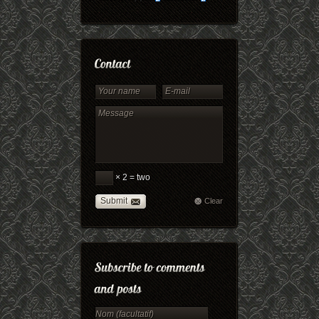
× 2 = two
Submit
Clear