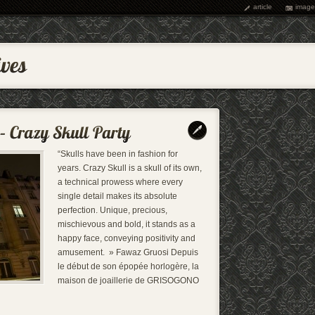
article
image
“Skulls have been in fashion for
years. Crazy Skull is a skull of its own,
a technical prowess where every
single detail makes its absolute
perfection. Unique, precious,
mischievous and bold, it stands as a
happy face, conveying positivity and
amusement. » Fawaz Gruosi Depuis
le début de son épopée horlogère, la
maison de joaillerie de GRISOGONO