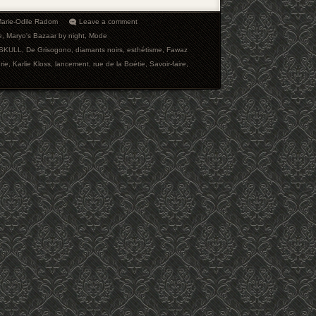
arie-Odile Radom
Leave a comment
e
,
Maryo's Bazaar by night
,
Mode
SKULL
,
De Grisogono
,
diamants noirs
,
esthétisme
,
Fawaz
erie
,
Karlie Kloss
,
lancement
,
rue de la Boétie
,
Savoir-faire
,