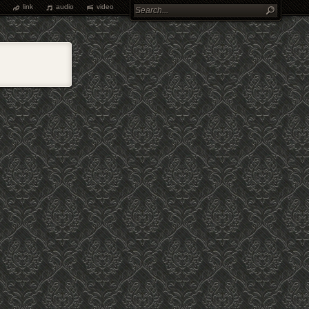
link
audio
video