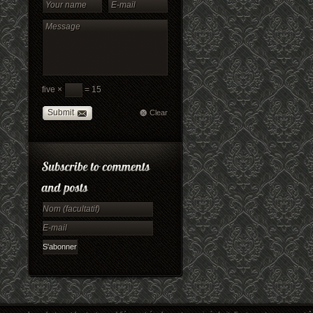
five ×
= 15
Submit
Clear