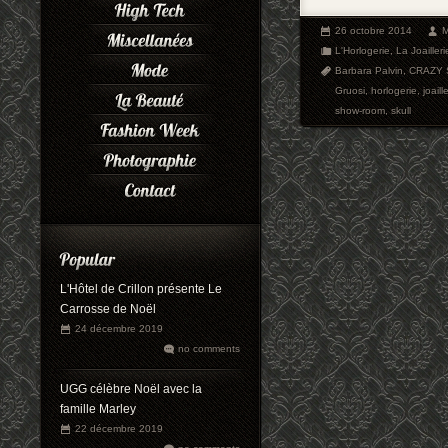
26 octobre 2014
M
L'Horlogerie
,
La Joailleri
Barbara Palvin
,
CRAZY 
Gruosi
,
horlogerie
,
joaill
show-room
,
skull
L'Hôtel de Crillon présente Le
Carrosse de Noël
24 décembre 2019
no comments
UGG célèbre Noël avec la
famille Marley
22 décembre 2019