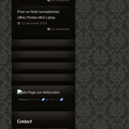
no comments
Pour un Noël sensationnel,
offrez l'Instax Mini Liplay
22 décembre 2019
no comments
Retrouvez
maryophoto
sur
Hellocoton