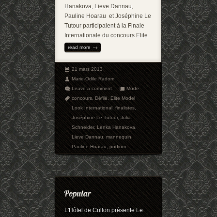
Hanakova, Lieve Dannau,
Pauline Hoarau et Joséphine Le
Tutour participaient à la Finale
Internationale du concours Elite
read more
21 mars 2013
Marie-Odile Radom
Leave a comment
Mode
concours
,
Défilé
,
Elite Model
Look International
,
finalistes
,
Joséphine Le Tutour
,
Julia
Schneider
,
Lenka Hanakova
,
Lieve Dannau
,
mannequin
,
Pauline Hoarau
,
podium
L'Hôtel de Crillon présente Le