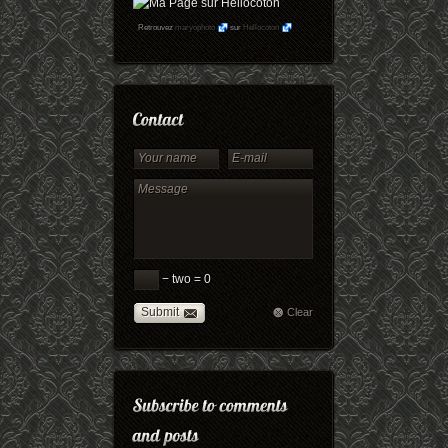
Retrouvez
maryophoto
sur
Hellocoton
− two = 0
Submit
Clear