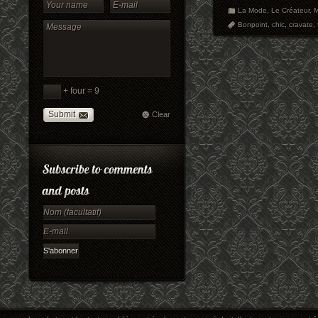
La Mode
,
Le Créateur
,
Bonpoint
,
chic
,
cravate
,
+ four = 9
Submit
Clear