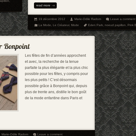
apillon
,
read more
19 décembre 2012
Marie-Odile Radom
Leave a comment
La Mode
,
Le Créateur
,
Mode
Eden Park
,
noeud papillon
,
Pink 
Les fêtes de fin d’années approchent
et avec, la recherche de la tenue
parfaite la plus élégante et la plus chic
possible pour les fêtes, y compris pour
les plus petits ! C’est désormais
possible grâce à Bonpoint qui, depuis
plus de trente ans, distille le bon goût
de la mode enfantine dans Paris et
Marie-Odile Radom
Leave a comment