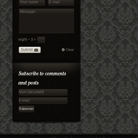
eight − 3 =
Submit
Clear