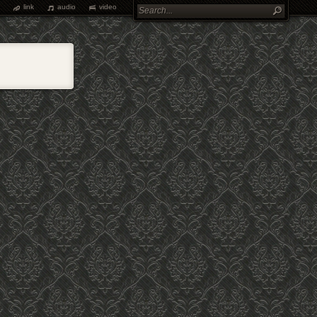
link
audio
video