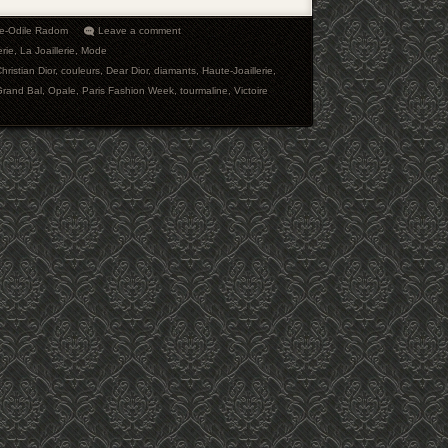
ie-Odile Radom
Leave a comment
erie
,
La Joaillerie
,
Mode
hristian Dior
,
couleurs
,
Dear Dior
,
diamants
,
Haute-Joaillerie
,
Grand Bal
,
Opale
,
Paris Fashion Week
,
tourmaline
,
Victoire