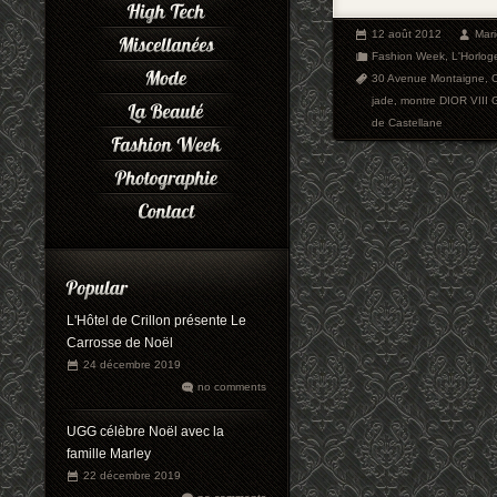
12 août 2012
Mar
Fashion Week
,
L'Horlog
30 Avenue Montaigne
,
C
jade
,
montre DIOR VIII 
de Castellane
L'Hôtel de Crillon présente Le
Carrosse de Noël
24 décembre 2019
no comments
UGG célèbre Noël avec la
famille Marley
22 décembre 2019