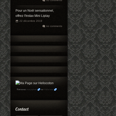
no comments
Pour un Noël sensationnel,
offrez l'Instax Mini Liplay
22 décembre 2019
no comments
Retrouvez
maryophoto
sur
Hellocoton