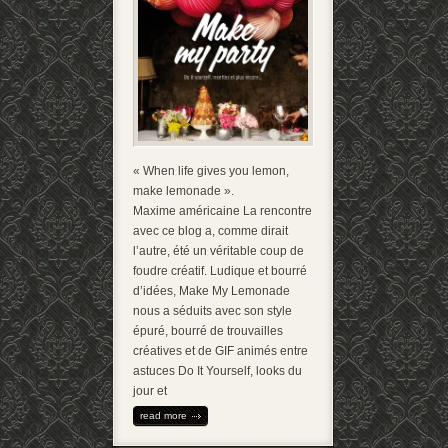
« When life gives you lemon,
make lemonade ».
Maxime américaine La rencontre
avec ce blog a, comme dirait
l’autre, été un véritable coup de
foudre créatif. Ludique et bourré
d’idées, Make My Lemonade
nous a séduits avec son style
épuré, bourré de trouvailles
créatives et de GIF animés entre
astuces Do It Yourself, looks du
jour et
read more