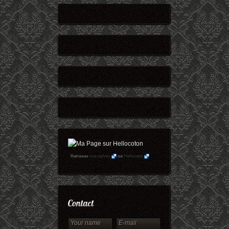
Retrouvez
maryophoto
sur
Hellocoton