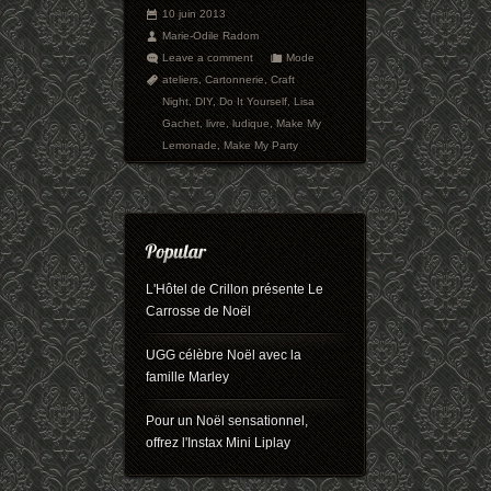
10 juin 2013
Marie-Odile Radom
Leave a comment
Mode
ateliers
,
Cartonnerie
,
Craft
Night
,
DIY
,
Do It Yourself
,
Lisa
Gachet
,
livre
,
ludique
,
Make My
Lemonade
,
Make My Party
L'Hôtel de Crillon présente Le
Carrosse de Noël
UGG célèbre Noël avec la
famille Marley
Pour un Noël sensationnel,
offrez l'Instax Mini Liplay