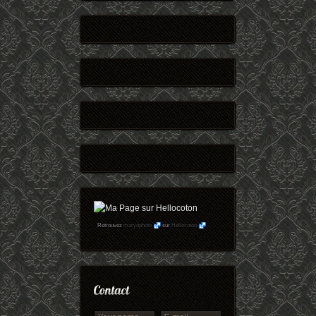
Retrouvez
maryophoto
sur
Hellocoton