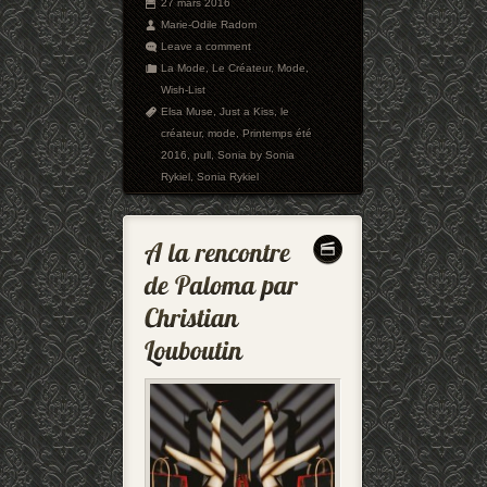
27 mars 2016
Marie-Odile Radom
Leave a comment
La Mode
,
Le Créateur
,
Mode
,
Wish-List
Elsa Muse
,
Just a Kiss
,
le
créateur
,
mode
,
Printemps été
2016
,
pull
,
Sonia by Sonia
Rykiel
,
Sonia Rykiel