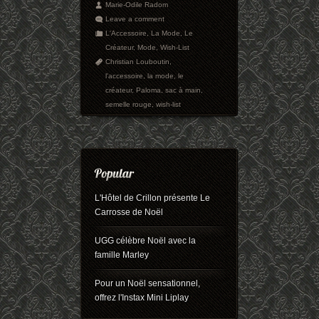
Marie-Odile Radom
Leave a comment
L'Accessoire
,
La Mode
,
Le
Créateur
,
Mode
,
Wish-List
Christian Louboutin
,
l'accessoire
,
la mode
,
le
créateur
,
Paloma
,
sac à main
,
semelle rouge
,
wish-list
L'Hôtel de Crillon présente Le
Carrosse de Noël
UGG célèbre Noël avec la
famille Marley
Pour un Noël sensationnel,
offrez l'Instax Mini Liplay