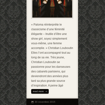
« Paloma réinterprète le
classicisme d’une féminité
élégante – Inutile d’être une
show girl, soyez simplement
vous-même, une femme
accomplie. » Christian Louboutin
Elles l’ont accompagné tout au
long de sa vie. Très jeune,
Christian Louboutin se
passionne pour les danseuses
des cabarets parisiens, qui
deviendront des années plus
tard sa plus grande source
d’inspiration. A peine âgé
read more
30 novembre 2015