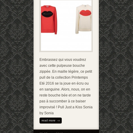
Embrassez qui vous voudrez
avec cette pulpeuse bouche
zippée. En maille légère, ce petit
pull de la collection Printemps
Eté 2016 se la joue en écru ou
en sanguine. Alors, nous, on en
reste bouche bée et on ne tarde
pas à succomber à ce baiser
improvisé ! Pull Just a Kiss Sonia
by Sonia
read more