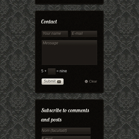
5 +
= nine
Submit
Clear