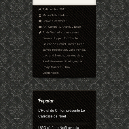
3 décembre 2011
Marie-Odile Radom
Leave a comment
Art
,
Culture
,
L'Artiste
,
L'Expo
Andy Warhol
,
contre-culture
,
Dennis Hopper
,
Ed Ruscha
,
Galerie Art District
,
James Dean
,
James Rosenquist
,
Jane Fonda
,
L.A. and friends
,
Los Angeles
,
Paul Newmann
,
Photographie
,
Roayl Monceau
,
Roy
Lichtenstein
L'Hôtel de Crillon présente Le
Carrosse de Noël
UGG célèbre Noël avec la