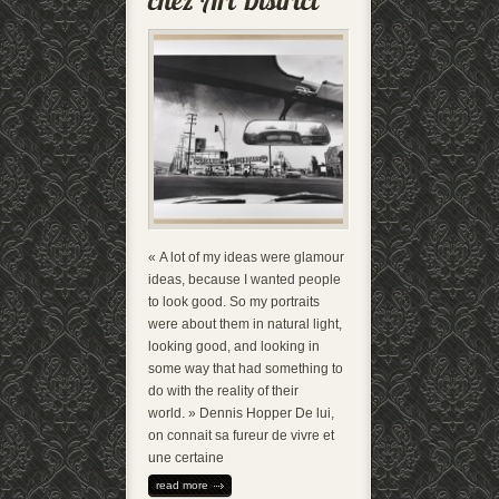
« A lot of my ideas were glamour
ideas, because I wanted people
to look good. So my portraits
were about them in natural light,
looking good, and looking in
some way that had something to
do with the reality of their
world. » Dennis Hopper De lui,
on connait sa fureur de vivre et
une certaine
read more