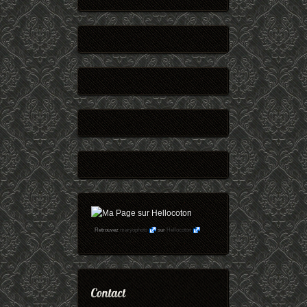
Retrouvez
maryophoto
sur
Hellocoton