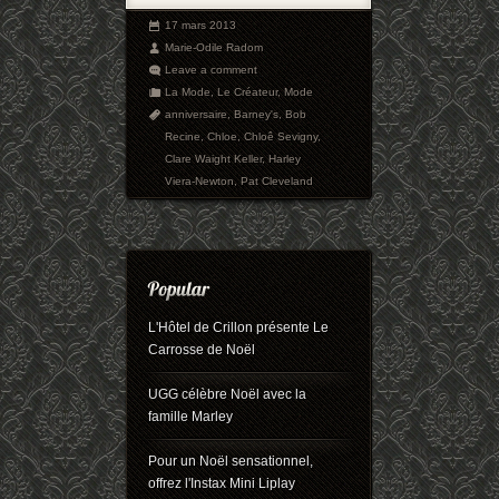
17 mars 2013
Marie-Odile Radom
Leave a comment
La Mode
,
Le Créateur
,
Mode
anniversaire
,
Barney's
,
Bob
Recine
,
Chloe
,
Chloê Sevigny
,
Clare Waight Keller
,
Harley
Viera-Newton
,
Pat Cleveland
L'Hôtel de Crillon présente Le
Carrosse de Noël
UGG célèbre Noël avec la
famille Marley
Pour un Noël sensationnel,
offrez l'Instax Mini Liplay