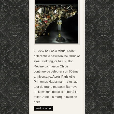
« I view hair as a fabric. I don’t
differentiate between the fabric of
steel, clothing, or hair. » Bob
Recine La maison Chloé
continue de célébrer son 60ème
anniversaire. Après Paris et le
Printemps Haussmann, c’est au
tour du grand magasin Barneys
de New York de succomber à la
folie Chloé. La marque avait en
effet
read more