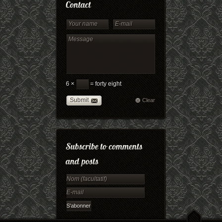
6 ×
= forty eight
Submit
Clear