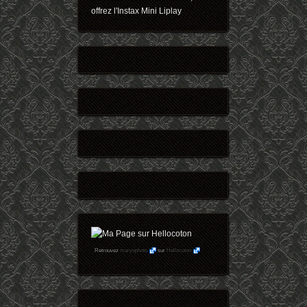
offrez l'Instax Mini Liplay
Retrouvez
maryophoto
sur
Hellocoton