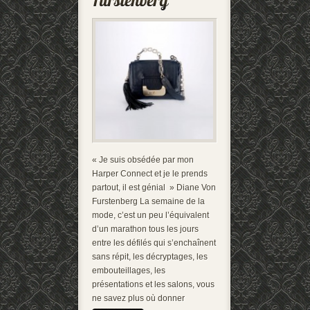
« Je suis obsédée par mon
Harper Connect et je le prends
partout, il est génial » Diane Von
Furstenberg La semaine de la
mode, c’est un peu l’équivalent
d’un marathon tous les jours
entre les défilés qui s’enchaînent
sans répit, les décryptages, les
embouteillages, les
présentations et les salons, vous
ne savez plus où donner