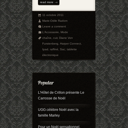
read more
11 octobre 2011
Marie-Odile Radom
Leave a comment
L'Accessoire
,
Mode
chaîne
,
cuir
,
Diane Von
Furstenberg
,
Harper Connect
,
Ipad
,
raffiné
,
Sac
,
tablette
électronique
L'Hôtel de Crillon présente Le
Carrosse de Noël
UGG célèbre Noël avec la
famille Marley
Pour un Noël sensationnel,